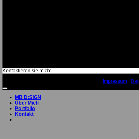
Kontaktieren sie mich:
Copyright 2026 ©
Design by MB D:SIGN
Impressum
Dat
MB D:SIGN
Über Mich
Portfolio
Kontakt