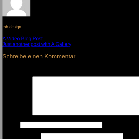
mb-design
A Video Blog Post
Just another post with A Gallery
Schreibe einen Kommentar
Deine E-Mail-Adresse wird nicht veröffentlicht.
Erforderliche F
Kommentar
*
Name
*
E-Mail-Adresse
*