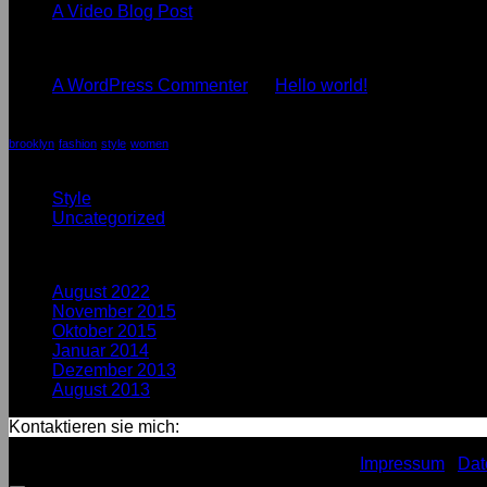
A
with
Keine
A Video Blog Post
Simple
A
Kommentare
Recent Comments
zu
Blog
Gallery
A
Post
A WordPress Commenter
zu
Hello world!
Video
Blog
Tag Cloud
Post
brooklyn
fashion
style
women
Kategorien
Style
(5)
Uncategorized
(4)
Archiv
August 2022
(1)
November 2015
(1)
Oktober 2015
(2)
Januar 2014
(1)
Dezember 2013
(2)
August 2013
(2)
Kontaktieren sie mich:
Copyright 2026 ©
Design by MB D:SIGN
Impressum
Dat