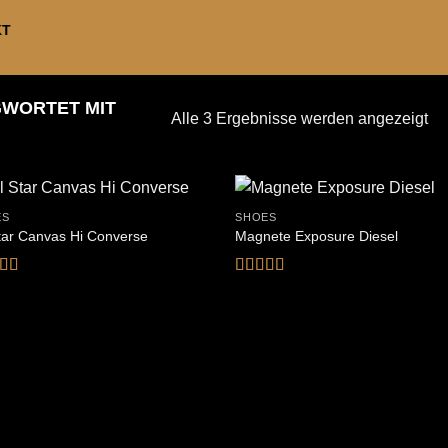
KT
WORTET MIT
Alle 3 Ergebnisse werden angezeigt
ES
SHOES
Star Canvas Hi Converse
Magnete Exposure Diesel
rtet
Bewertet
.33
mit
5
von 5
5