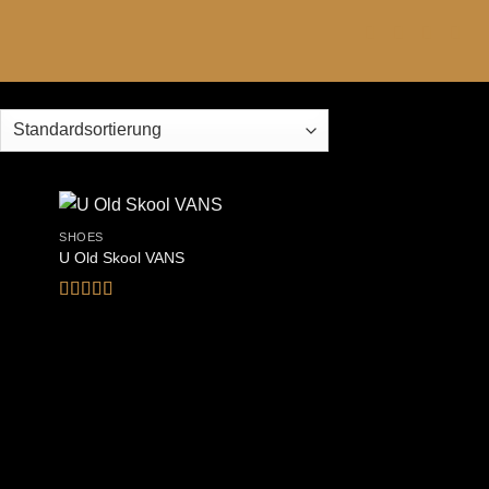
SHOES
U Old Skool VANS
Bewertet
mit
3.67
von 5