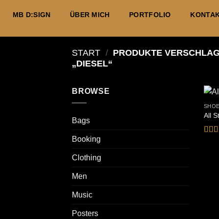
Zum
MB D:SIGN
ÜBER MICH
PORTFOLIO
KONTA
Inhalt
springen
START
/
PRODUKTE VERSCHLAG
„DIESEL“
BROWSE
SHO
All 
Bags
Booking
Bewe
mit
4
von 
Clothing
Men
Music
Posters