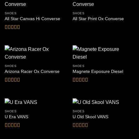
SHOES
SHOES
All Star Canvas Hi Converse
All Star Print Ox Converse
Bewertet
mit
4.33
von 5
SHOES
SHOES
Arizona Racer Ox Converse
Magnete Exposure Diesel
Bewertet
Bewertet
mit
4
von
mit
5
von 5
5
SHOES
SHOES
U Era VANS
U Old Skool VANS
Bewertet
Bewertet
mit
3.5
mit
3.67