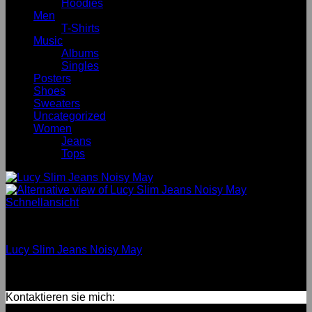
Hoodies
Men
T-Shirts
Music
Albums
Singles
Posters
Shoes
Sweaters
Uncategorized
Women
Jeans
Tops
Schnellansicht
Jeans
Lucy Slim Jeans Noisy May
Bewertet mit
3
von 5
Kontaktieren sie mich: