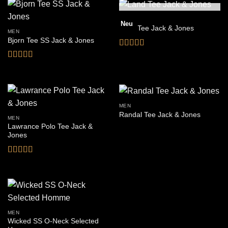
NICHT VORRÄTIG
MEN
Neu
Land Tee Jack & Jones
MEN
Bjorn Tee SS Jack & Jones
Bewertet
mit
4
von
Bewertet
5
mit
3.5
von 5
MEN
Randal Tee Jack & Jones
MEN
Lawrance Polo Tee Jack &
Jones
Bewertet
mit
4.5
von
5
MEN
Wicked SS O-Neck Selected