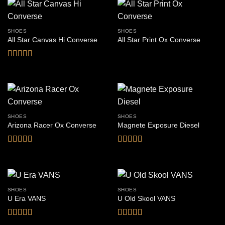
SHOES
SHOES
All Star Canvas Hi Converse
All Star Print Ox Converse
Bewertet
mit
4.33
von 5
SHOES
SHOES
Arizona Racer Ox Converse
Magnete Exposure Diesel
Bewertet
Bewertet
mit
4
von
mit
5
von 5
5
SHOES
SHOES
U Era VANS
U Old Skool VANS
Bewertet
Bewertet