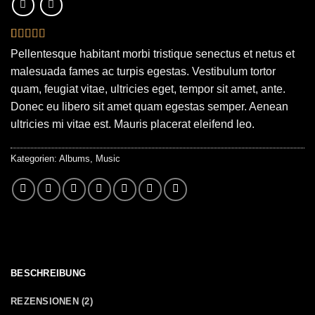
Bewertet
2
Pellentesque habitant morbi tristique senectus et netus et
mit
5
von 5,
malesuada fames ac turpis egestas. Vestibulum tortor
basierend
auf
quam, feugiat vitae, ultricies eget, tempor sit amet, ante.
Kundenbewertungen
Donec eu libero sit amet quam egestas semper. Aenean
ultricies mi vitae est. Mauris placerat eleifend leo.
Kategorien:
Albums
,
Music
BESCHREIBUNG
REZENSIONEN (2)