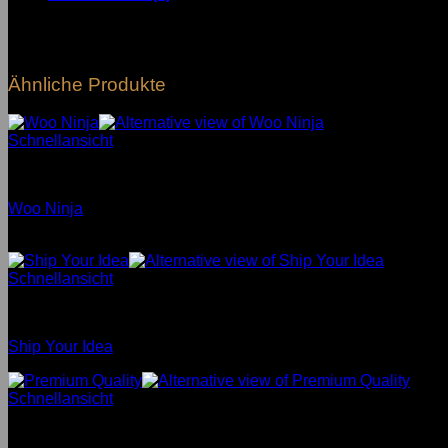
Pellentesque habitant morbi tristique senectus et netus et male
amet quam egestas semper. Aenean ultricies mi vitae est. Mauri
Ähnliche Produkte
Schnellansicht
Posters
Woo Ninja
Bewertet mit
4
von 5
Schnellansicht
Posters
Ship Your Idea
Schnellansicht
Posters