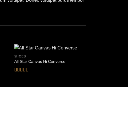
um volutpat. Donec volutpat purus tempor
SHOES
SHOES
All Star Canvas Hi Converse
U Old Skool VANS
Bewertet
Bewertet
mit
4.33
mit
3.67
von 5
von 5