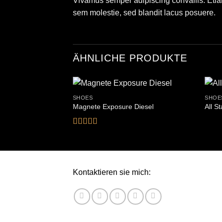
Vivamus semper adipiscing convallis. Eti
sem molestie, sed blandit lacus posuere.
ÄHNLICHE PRODUKTE
SHOES
SHOE
Magnete Exposure Diesel
All S
Bewertet
mit
5
von 5
Kontaktieren sie mich: