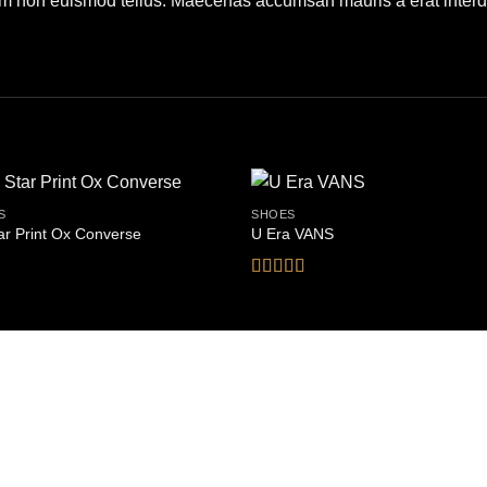
am non euismod tellus. Maecenas accumsan mauris a erat interd
S
SHOES
tar Print Ox Converse
U Era VANS
Bewertet
mit
3.5
von 5