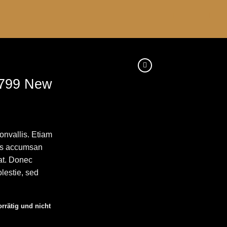
799 New
nvallis. Etiam
as accumsan
at. Donec
lestie, sed
orrätig und nicht