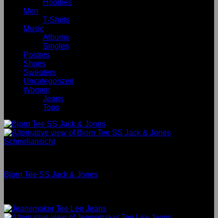
Hoodies
Men
T-Shirts
Music
Albums
Singles
Posters
Shoes
Sweaters
Uncategorized
Women
Jeans
Tops
Schnellansicht
Men
Bjorn Tee SS Jack & Jones
Bewertet mit
3.5
von 5
Neu