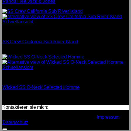
Randal Tee Jack & Jones
Schnellansicht
Men
SS Crew California Sub River Island
Bewertet mit
3.67
von 5
Schnellansicht
Men
Wicked SS O-Neck Selected Homme
Bewertet mit
4
von 5
Kontaktieren sie mich:
Copyright 2026 ©
Design by MB D:SIGN
Impressum
Datenschutz