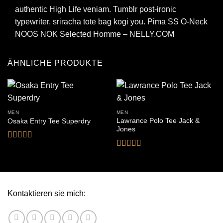
authentic High Life veniam. Tumblr post-ironic
typewriter, sriracha tote bag kogi you. Pima SS O-Neck
NOOS NOK Selected Homme – NELLY.COM
ÄHNLICHE PRODUKTE
MEN
MEN
Lawrance Polo Tee Jack &
Osaka Entry Tee Superdry
Jones
Bewertet
mit
4
von
Bewertet
5
mit
4.5
von
5
Kontaktieren sie mich: