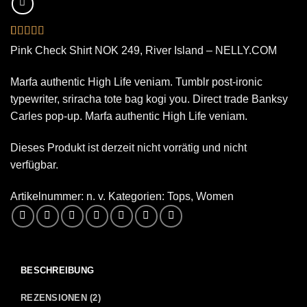
Bewertet
2
Pink Check Shirt NOK 249, River Island – NELLY.COM
mit
3.5
von 5,
basierend
Marfa authentic High Life veniam. Tumblr post-ironic
auf
typewriter, sriracha tote bag kogi you. Direct trade Banksy
Kundenbewertungen
Carles pop-up. Marfa authentic High Life veniam.
Dieses Produkt ist derzeit nicht vorrätig und nicht
verfügbar.
Artikelnummer:
n. v.
Kategorien:
Tops
,
Women
BESCHREIBUNG
REZENSIONEN (2)