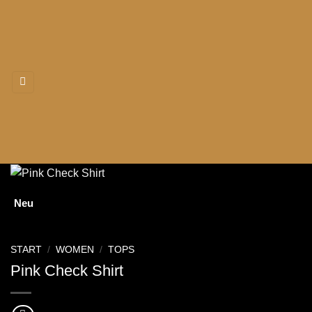
Zum
Inhalt
springen
Neu
START
/
WOMEN
/
TOPS
Pink Check Shirt